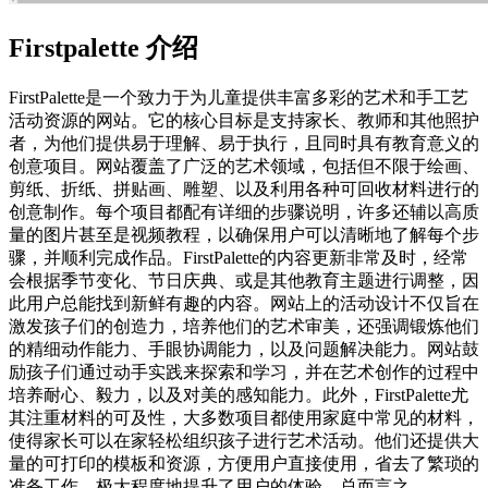
Firstpalette
介绍
FirstPalette是一个致力于为儿童提供丰富多彩的艺术和手工艺
活动资源的网站。它的核心目标是支持家长、教师和其他照护
者，为他们提供易于理解、易于执行，且同时具有教育意义的
创意项目。网站覆盖了广泛的艺术领域，包括但不限于绘画、
剪纸、折纸、拼贴画、雕塑、以及利用各种可回收材料进行的
创意制作。每个项目都配有详细的步骤说明，许多还辅以高质
量的图片甚至是视频教程，以确保用户可以清晰地了解每个步
骤，并顺利完成作品。FirstPalette的内容更新非常及时，经常
会根据季节变化、节日庆典、或是其他教育主题进行调整，因
此用户总能找到新鲜有趣的内容。网站上的活动设计不仅旨在
激发孩子们的创造力，培养他们的艺术审美，还强调锻炼他们
的精细动作能力、手眼协调能力，以及问题解决能力。网站鼓
励孩子们通过动手实践来探索和学习，并在艺术创作的过程中
培养耐心、毅力，以及对美的感知能力。此外，FirstPalette尤
其注重材料的可及性，大多数项目都使用家庭中常见的材料，
使得家长可以在家轻松组织孩子进行艺术活动。他们还提供大
量的可打印的模板和资源，方便用户直接使用，省去了繁琐的
准备工作，极大程度地提升了用户的体验。总而言之，